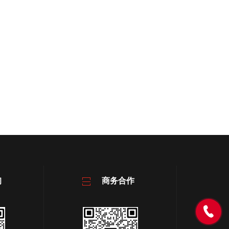
询
商务合作